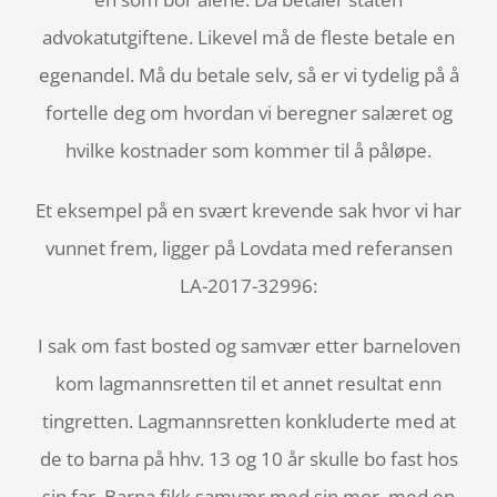
advokatutgiftene. Likevel må de fleste betale en
egenandel. Må du betale selv, så er vi tydelig på å
fortelle deg om hvordan vi beregner salæret og
hvilke kostnader som kommer til å påløpe.
Et eksempel på en svært krevende sak hvor vi har
vunnet frem, ligger på Lovdata med referansen
LA-2017-32996:
I sak om fast bosted og samvær etter barneloven
kom lagmannsretten til et annet resultat enn
tingretten. Lagmannsretten konkluderte med at
de to barna på hhv. 13 og 10 år skulle bo fast hos
sin far. Barna fikk samvær med sin mor, med en