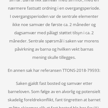
nærmere fastsatt ordning i en overgangsperiode.
I overgangsperioden var de sentrale elementer
ikke noe samvær de første ca. 2 måneder og
dagsamvær med pålagt støttet tilsyn i ca. 2
måneder. Sentrale spørsmål i saken var morens
påvirkning av barna og hvilken vekt barnas
mening skulle tillegges.
En annen sak har referansen TTONS-2018-79593:
Saken gjaldt fast bosted og samvær etter
barneloven. Som følge av en alvorlig og potensielt
skadelig foreldrekonflikt, fant tingretten at barnet
måtte skjermes slik at fast bosted ble hos far (A).