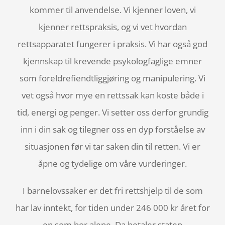
kommer til anvendelse. Vi kjenner loven, vi
kjenner rettspraksis, og vi vet hvordan
rettsapparatet fungerer i praksis. Vi har også god
kjennskap til krevende psykologfaglige emner
som foreldrefiendtliggjøring og manipulering. Vi
vet også hvor mye en rettssak kan koste både i
tid, energi og penger. Vi setter oss derfor grundig
inn i din sak og tilegner oss en dyp forståelse av
situasjonen før vi tar saken din til retten. Vi er
åpne og tydelige om våre vurderinger.
I barnelovssaker er det fri rettshjelp til de som
har lav inntekt, for tiden under 246 000 kr året for
en som bor alene. Da betaler staten