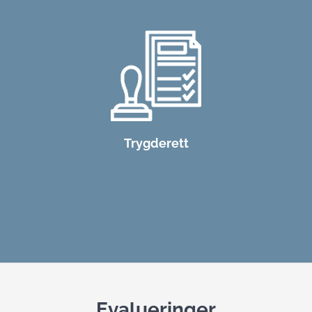
Trygderett
Evalueringer