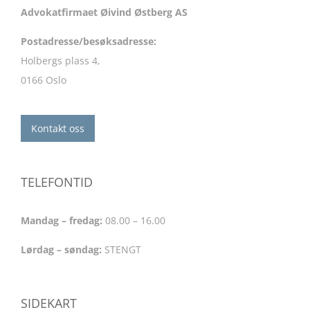
til barnevernet samtidig som han
Advokatfirmaet Øivind Østberg AS
har god forståelse for den
Postadresse/besøksadresse:
utfordringen barnevernet ofte har
Holbergs plass 4,
med kompliserte saksforhold.
0166 Oslo
Som jurist har han en egen evne
til å innlemme klienten i de
Kontakt oss
forskjellige lover og forklare
dette på en forståelig måte. Han
TELEFONTID
har alltid gitt en ærlig vurdering
av hvordan saken står uten å
Mandag – fredag:
08.00 – 16.00
hverken pynte på eller svartmale
Lørdag – søndag:
STENGT
situasjonen.
Vi gir ham våre sterkeste
SIDEKART
anbefalinger.»