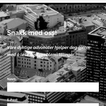
Snakk med oss!
Våre dyktige advokater hjelper deg gjerne
med å løse dine problemstillinger.
Navn
E-Post